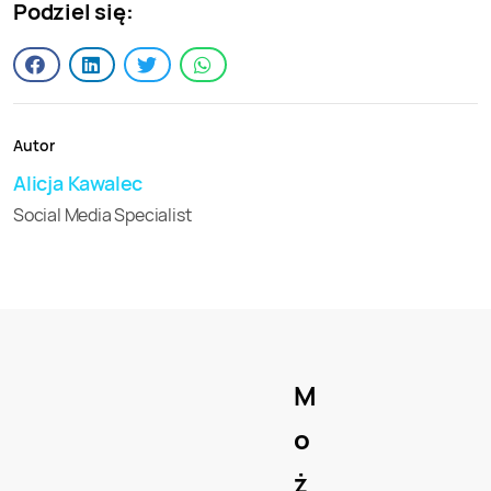
Podziel się:
Autor
Alicja Kawalec
Social Media Specialist
M
o
ż